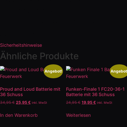
Pyrotechnik.
Bei Fragen wendet euch
gerne an uns.
Sicherheitshinweise
Ähnliche Produkte
Angebot!
Angebot
Proud and Loud Batterie mit
Funken-Finale 1 FC20-36-1
36 Schuss
Batterie mit 36 Schuss
Ursprünglicher
Aktueller
Ursprünglicher
Aktueller
34,95
€
25,95
€
24,95
€
19,95
€
inkl. MwSt
inkl. MwSt
Preis
Preis
Preis
Preis
war:
ist:
war:
ist:
In den Warenkorb
Weiterlesen
34,95 €
25,95 €.
24,95 €
19,95 €.