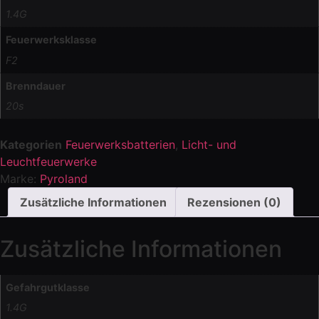
1.4G
Feuerwerksklasse
F2
Brenndauer
20s
Kategorien
Feuerwerksbatterien
,
Licht- und
Leuchtfeuerwerke
Marke:
Pyroland
Zusätzliche Informationen
Rezensionen (0)
Zusätzliche Informationen
Gefahrgutklasse
1.4G