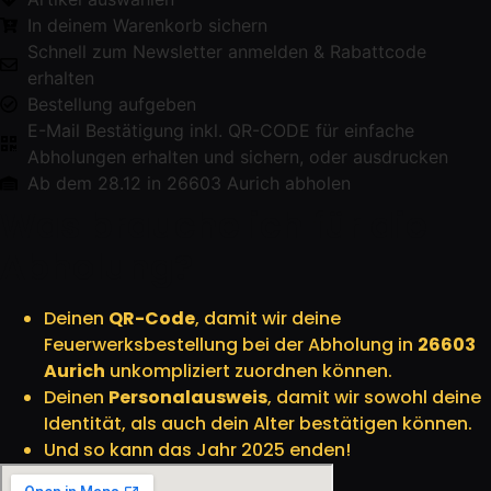
In deinem Warenkorb sichern
Schnell zum Newsletter anmelden & Rabattcode
erhalten
Bestellung aufgeben
E-Mail Bestätigung inkl. QR-CODE für einfache
Abholungen erhalten und sichern, oder ausdrucken
Ab dem 28.12 in 26603 Aurich abholen
Was brauche ich für die
Abholung?
Deinen
QR-Code
, damit wir deine
Feuerwerksbestellung bei der Abholung in
26603
Aurich
unkompliziert zuordnen können.
Deinen
Personalausweis
, damit wir sowohl deine
Identität, als auch dein Alter bestätigen können.
Und so kann das Jahr 2025 enden!