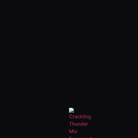
herheitshinweise zu Feuerw
rne an uns.