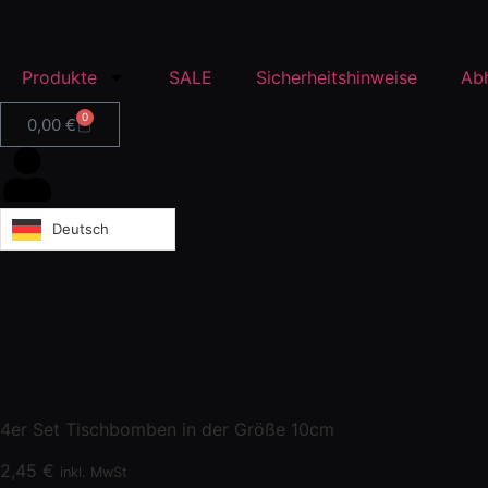
Produkte
SALE
Sicherheitshinweise
Ab
0
0,00
€
Deutsch
10cm 4er Set
4er Set Tischbomben in der Größe 10cm
2,45
€
inkl. MwSt