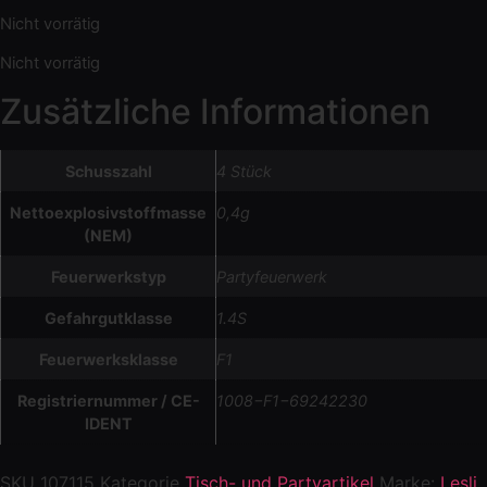
Nicht vorrätig
Nicht vorrätig
Zusätzliche Informationen
Schusszahl
4 Stück
Nettoexplosivstoffmasse
0,4g
(NEM)
Feuerwerkstyp
Partyfeuerwerk
Gefahrgutklasse
1.4S
Feuerwerksklasse
F1
Registriernummer / CE-
1008−F1−69242230
IDENT
SKU
107115
Kategorie
Tisch- und Partyartikel
Marke:
Lesli