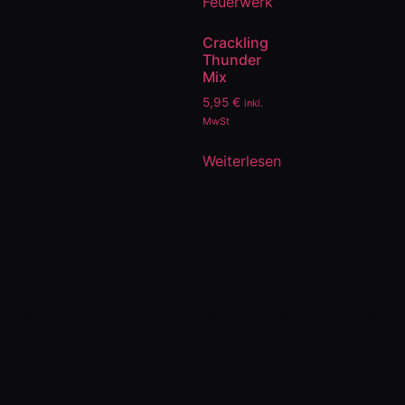
Crackling
Thunder
Mix
5,95
€
inkl.
MwSt
Weiterlesen
rksartikel in Ostfriesland s