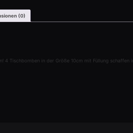
sionen (0)
n! 4 Tischbomben in der Größe 10cm mit Füllung schaffen 