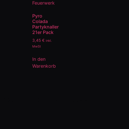
Pyro
Colada
Partyknaller
21er Pack
3,45
€
inkl.
MwSt
In den
Warenkorb
ichern - ohne Stress