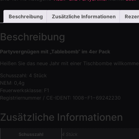
Beschreibung
Zusätzliche Informationen
Rezen
Beschreibung
Partyvergnügen mit „Tablebomb“ im 4er Pack
Heißen Sie das neue Jahr mit einer Tischbombe willkomme
Schusszahl: 4 Stück
NEM: 0,4g
Feuerwerksklasse: F1
Registriernummer / CE-IDENT: 1008−F1−69242230
Zusätzliche Informationen
Schusszahl
4 Stück