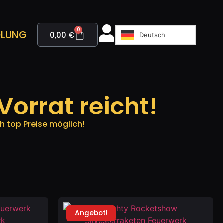
0
LUNG
0,00
€
Deutsch
orrat reicht!
 top Preise möglich!
Angebot!