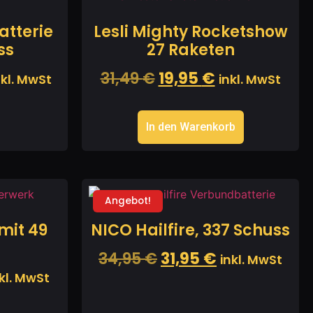
Batterie
Lesli Mighty Rocketshow
ss
27 Raketen
31,49
€
19,95
€
nkl. MwSt
inkl. MwSt
In den Warenkorb
Angebot!
 mit 49
NICO Hailfire, 337 Schuss
34,95
€
31,95
€
inkl. MwSt
kl. MwSt