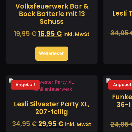
Volksfeuerwerk Bär &
Lesli
Bock Batterie mit 13
Schuss
34,95
19,95
€
16,95
€
inkl. MwSt
Weiterlesen
Angebot!
Angebot
Funke
Lesli Silvester Party XL,
36-1
207-teilig
34,95
€
29,95
€
24,95
inkl. MwSt