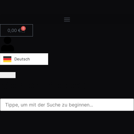
0
0,00
€
Deutsch
Marke: Riakeo